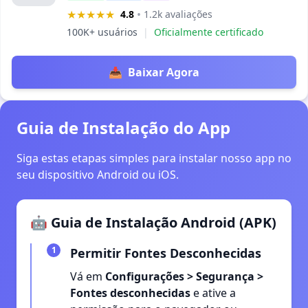
★★★★★
•
4.8
1.2k avaliações
100K+ usuários
|
Oficialmente certificado
📥
Baixar Agora
Guia de Instalação do App
Siga estas etapas simples para instalar nosso app no
seu dispositivo Android ou iOS.
🤖 Guia de Instalação Android (APK)
1
Permitir Fontes Desconhecidas
Vá em
Configurações > Segurança >
Fontes desconhecidas
e ative a