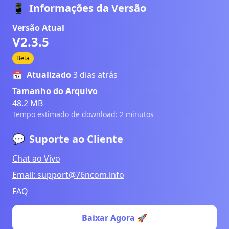
📱
Informações da Versão
Versão Atual
V2.3.5
Beta
📅
Atualizado
3 dias atrás
Tamanho do Arquivo
48.2 MB
Tempo estimado de download: 2 minutos
💬
Suporte ao Cliente
Chat ao Vivo
Email:
support@76ncom.info
FAQ
Baixar Agora 🚀