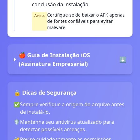
conclusão da instalação.
Certifique-se de baixar o APK apenas
Aviso:
de fontes confiáveis para evitar
malware.
🍎 Guia de Instalação iOS
⬇️
(Assinatura Empresarial)
🔒 Dicas de Segurança
✅
Sempre verifique a origem do arquivo antes
de instalá-lo.
🛡️
Mantenha seu antivírus atualizado para
detectar possíveis ameaças.
🔐
Revise cuidadosamente as permissões