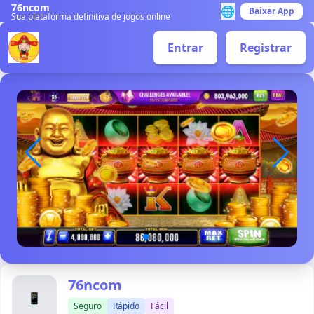
76ncom
🌐
Baixar App
Sua plataforma definitiva de jogos online
Entrar
Registrar
76ncom
📱
Seguro
Rápido
Fácil