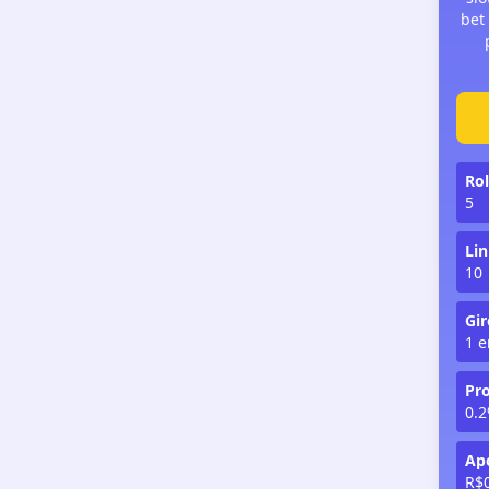
bet
Rol
5
Li
10
Gir
1 e
Pro
0.
Ap
R$0